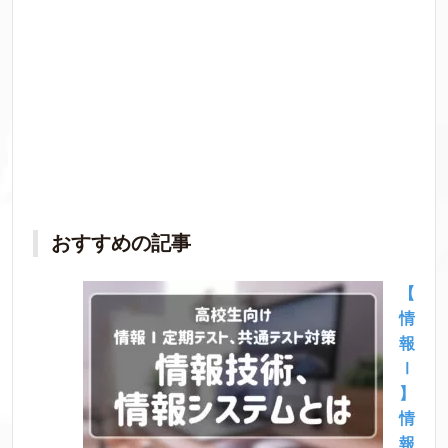
おすすめの記事
【
情
報
Ⅰ
】
情
報