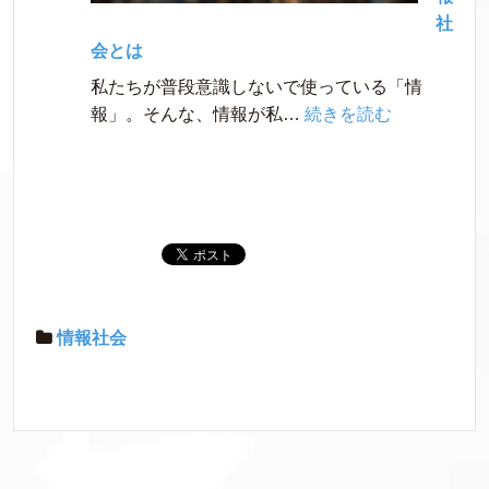
と
社
は
会とは
私たちが普段意識しないで使っている「情
:
報」。そんな、情報が私…
続きを読む
【情
報
Ⅰ】
情
報
社
会
と
情報社会
は