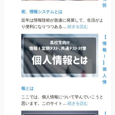
技
術、情報システムとは
近年は情報技術が急速に発展して、生活がよ
:
り便利になりつつある…
続きを読む
【情
【
報
情
Ⅰ】
報
情
Ⅰ
報
】
技
個
術、
人
情
情
報
報とは
シ
ここでは、個人情報について学んでいこうと
ス
:
思います。このサイト…
続きを読む
テ
【情
ム
【