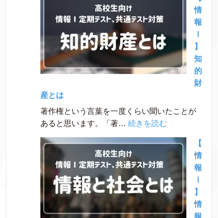
報
と
情
Ⅰ】
は
報
個
Ⅰ
人
】
情
知
報
的
と
財
は
産とは
著作権という言葉を一度くらい聞いたことが
:
あると思います。「著…
続きを読む
【情
【
報
情
Ⅰ】
報
知
Ⅰ
的
】
財
情
産
報