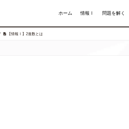
ホーム
情報Ⅰ
問題を解く
/
【情報Ⅰ】2進数とは