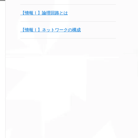
【情報Ⅰ】論理回路とは
【情報Ⅰ】ネットワークの構成