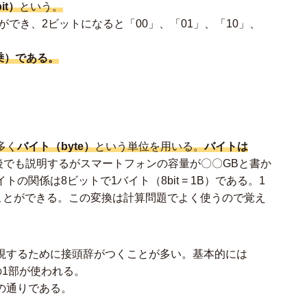
it）
という。
ができ、2ビットになると「00」、「01」、「10」、
乗）である。
多く
バイト（byte）
という単位を用いる。
バイトは
後でも説明するがスマートフォンの容量が〇〇GBと書か
関係は8ビットで1バイト（8bit = 1B）である。1
ることができる。この変換は計算問題でよく使うので覚え
現するために接頭辞がつくことが多い。基本的には
の1部が使われる。
の通りである。