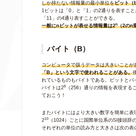
しか持たない情報量の最小単位を
ビット（b
1ビットは「0」と「1」の2通りを表すこと
「11」の4通り表すことができる。
n
一般にnビットが表せる情報量は2
（2のn
バイト（B）
コンピュータで扱うデータは大きいことが
「B」という文字で使われることがある。
れているものもバイトである。ビットとバイトの
8
バイトは2
（256）通りの情報を表現す
ておこう！
またバイトにはより大きい数字を簡単に表
10
2
（1024）ごとに国際単位系のSI接頭辞
それぞれの単位の読み方と大きさは次の表