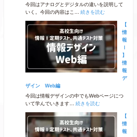
今回はアナログとデジタルの違いを説明して
:
いく。今回の内容はこ…
続きを読む
【情
【
報
情
Ⅰ】
報
ア
Ⅰ
ナ
】
ロ
情
グ、
報
デ
デ
ジ
ザイン Web編
タ
今回は情報デザインの中でもWebページにつ
ル
:
いて学んでいきます…
続きを読む
と
【情
は
【
報
情
Ⅰ】
報
情