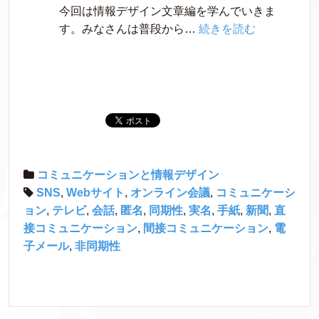
今回は情報デザイン文章編を学んでいきま
ョ
:
す。みなさんは普段から…
続きを読む
ン
【情
報
Ⅰ】
情
報
デ
ザ
イ
コミュニケーションと情報デザイン
ン
SNS
,
Webサイト
,
オンライン会議
,
コミュニケーシ
文
ョン
,
テレビ
,
会話
,
匿名
,
同期性
,
実名
,
手紙
,
新聞
,
直
章
接コミュニケーション
,
間接コミュニケーション
,
電
編
子メール
,
非同期性