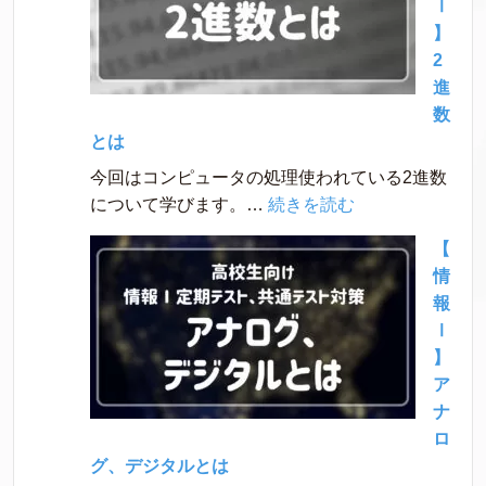
Ⅰ
】
2
進
数
とは
今回はコンピュータの処理使われている2進数
:
について学びます。…
続きを読む
【情
【
報
情
Ⅰ】
報
2
Ⅰ
進
】
数
ア
と
ナ
は
ロ
グ、デジタルとは