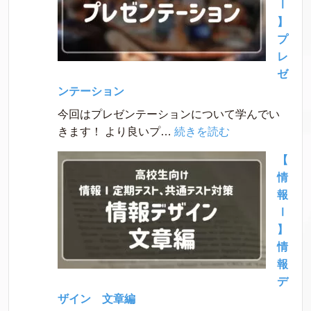
Ⅰ
報
】
デ
プ
ザ
レ
イ
ゼ
ン
ンテーション
Web
今回はプレゼンテーションについて学んでい
編
:
きます！ より良いプ…
続きを読む
【情
【
報
情
Ⅰ】
報
プ
Ⅰ
レ
】
ゼ
情
ン
報
テ
デ
ー
ザイン 文章編
シ