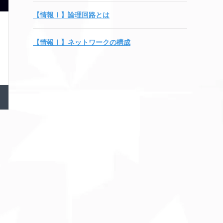
【情報Ⅰ】論理回路とは
【情報Ⅰ】ネットワークの構成