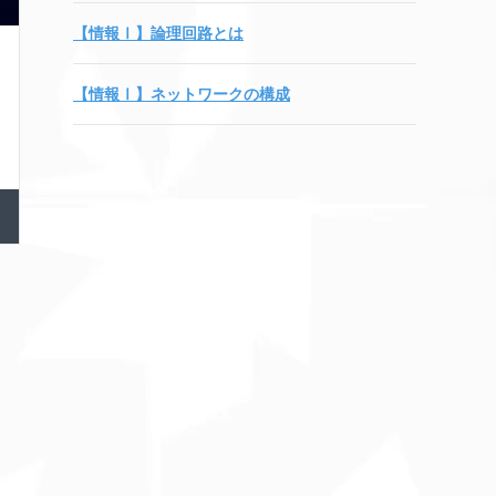
【情報Ⅰ】論理回路とは
【情報Ⅰ】ネットワークの構成